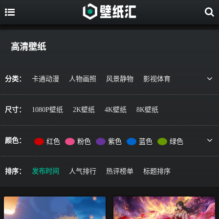
高清壁纸
分类：
卡通动漫
人物画照
风景静物
影视体育
游戏视觉
美食果蔬
唯美治愈
动物萌宠
艺术绘画
宇宙星空
军事科技
简约主义
尺寸：
1080P壁纸
2K壁纸
4K壁纸
8K壁纸
机车器械
其它风格
精选推荐
颜色：
红色
粉色
紫色
蓝色
绿色
黄色
橙色
棕色
灰色
黑色
彩色
排序：
发布时间
人气排行
热评榜单
标题排序