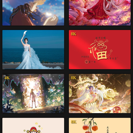
8K
4K
8K
8K