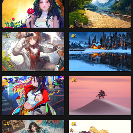
4K
4K
4K
4K
4K
4K