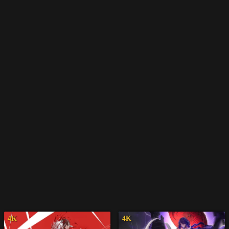
4K
4K