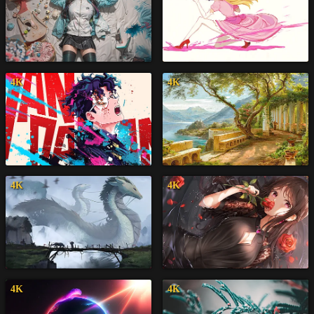
4K
4K
4K
4K
4K
4K