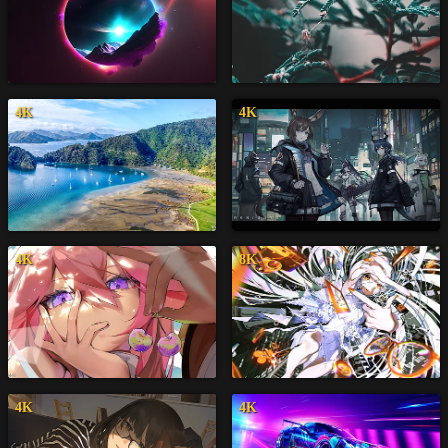
4K
4K
4K
8K
4K
4K