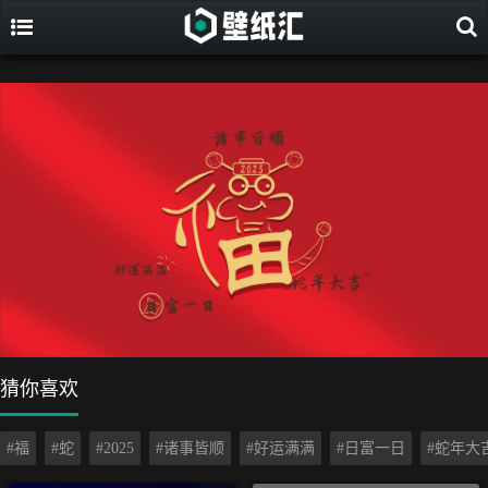
猜你喜欢
#福
#蛇
#2025
#诸事皆顺
#好运满满
#日富一日
#蛇年大