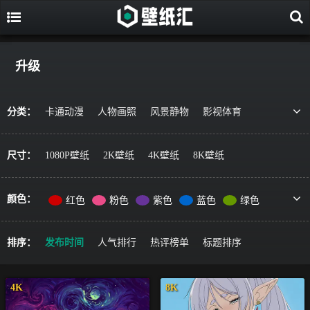
升级
分类：
卡通动漫
人物画照
风景静物
影视体育
游戏视觉
美食果蔬
唯美治愈
动物萌宠
艺术绘画
宇宙星空
军事科技
简约主义
尺寸：
1080P壁纸
2K壁纸
4K壁纸
8K壁纸
机车器械
其它风格
精选推荐
颜色：
红色
粉色
紫色
蓝色
绿色
黄色
橙色
棕色
灰色
黑色
彩色
排序：
发布时间
人气排行
热评榜单
标题排序
4K
8K