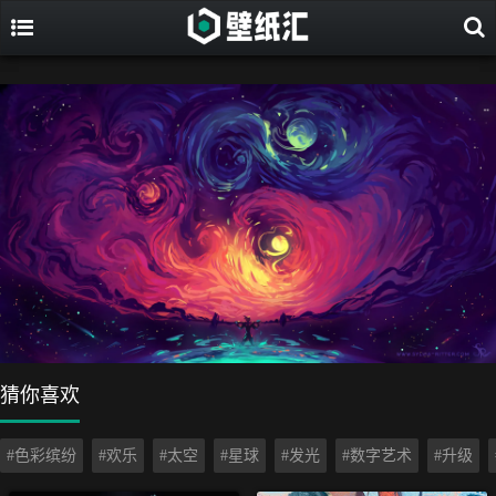
猜你喜欢
#色彩缤纷
#欢乐
#太空
#星球
#发光
#数字艺术
#升级