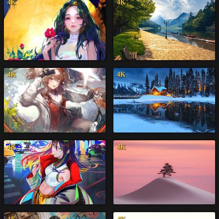
4K
4K
4K
4K
4K
4K