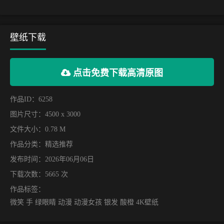
壁纸下载
点击免费下载高清原图
作品ID：6258
图片尺寸：4500 x 3000
文件大小：0.78 M
作品分类：
精选推荐
发布时间：2026年06月06日
下载次数：5665 次
作品标签：
微笑 手 绿眼睛 动漫 动漫女孩 银发 酸橙 4K壁纸