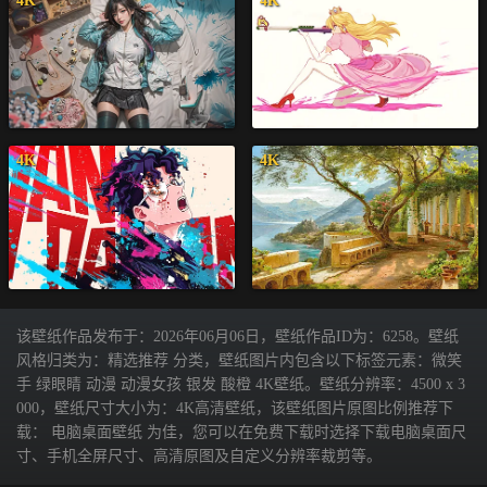
4K
4K
4K
4K
该壁纸作品发布于：2026年06月06日，壁纸作品ID为：6258。壁纸
风格归类为：精选推荐 分类，壁纸图片内包含以下标签元素：微笑
手 绿眼睛 动漫 动漫女孩 银发 酸橙 4K壁纸。壁纸分辨率：4500 x 3
000，壁纸尺寸大小为：4K高清壁纸，该壁纸图片原图比例推荐下
载： 电脑桌面壁纸 为佳，您可以在免费下载时选择下载电脑桌面尺
寸、手机全屏尺寸、高清原图及自定义分辨率裁剪等。