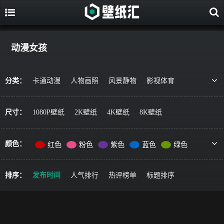
动漫女孩
分类：
卡通动漫
人物画照
风景静物
影视体育
游戏视觉
美食果蔬
唯美治愈
动物萌宠
艺术绘画
宇宙星空
军事科技
简约主义
尺寸：
1080P壁纸
2K壁纸
4K壁纸
8K壁纸
机车器械
其它风格
精选推荐
颜色：
红色
粉色
紫色
蓝色
绿色
黄色
橙色
棕色
灰色
黑色
彩色
排序：
发布时间
人气排行
热评榜单
标题排序