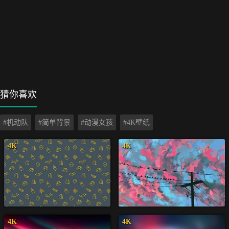
猜你喜欢
#机动队
#简单背景
#动漫女孩
#4K壁纸
4K
4K
4K
4K