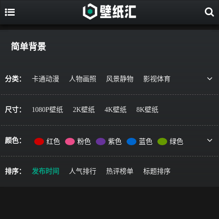
简单背景
分类：
卡通动漫
人物画照
风景静物
影视体育
游戏视觉
美食果蔬
唯美治愈
动物萌宠
艺术绘画
宇宙星空
军事科技
简约主义
尺寸：
1080P壁纸
2K壁纸
4K壁纸
8K壁纸
机车器械
其它风格
精选推荐
颜色：
红色
粉色
紫色
蓝色
绿色
黄色
橙色
棕色
灰色
黑色
彩色
排序：
发布时间
人气排行
热评榜单
标题排序