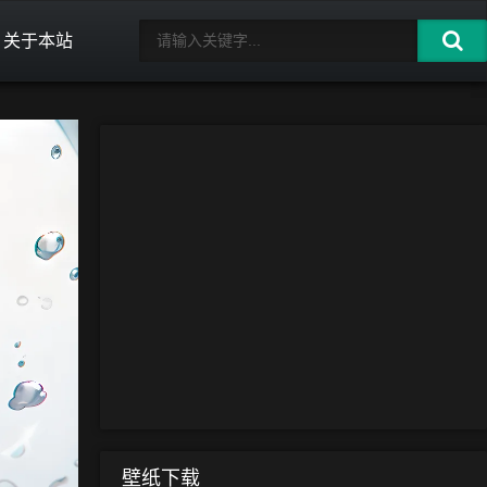
关于本站
壁纸下载