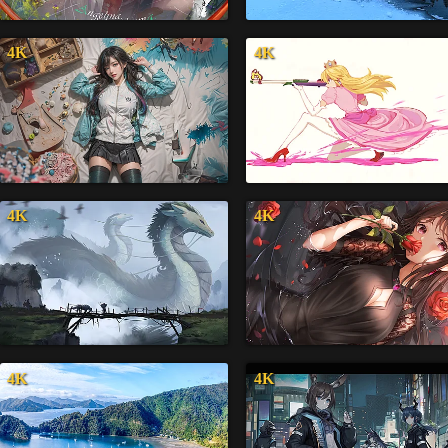
4K
4K
4K
4K
4K
4K