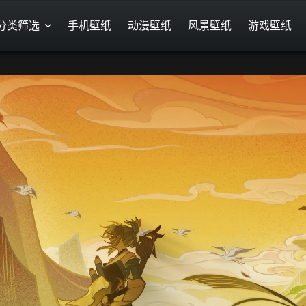
分类筛选
手机壁纸
动漫壁纸
风景壁纸
游戏壁纸