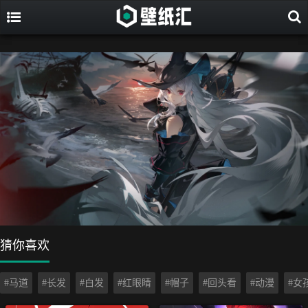
猜你喜欢
#马道
#长发
#白发
#红眼睛
#帽子
#回头看
#动漫
#女