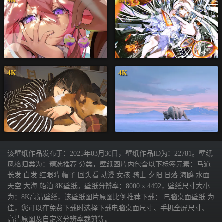
4K
8K
4K
4K
该壁纸作品发布于：2025年03月30日，壁纸作品ID为：22781。壁纸
风格归类为：精选推荐 分类，壁纸图片内包含以下标签元素：马道
长发 白发 红眼睛 帽子 回头看 动漫 女孩 骑士 夕阳 日落 海鸥 水面
天空 大海 船泊 8K壁纸。壁纸分辨率：8000 x 4492，壁纸尺寸大小
为：8K高清壁纸，该壁纸图片原图比例推荐下载： 电脑桌面壁纸 为
佳，您可以在免费下载时选择下载电脑桌面尺寸、手机全屏尺寸、
高清原图及自定义分辨率裁剪等。