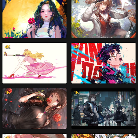
4K
4K
4K
4K
4K
4K