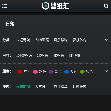
日落
分类：
卡通动漫
人物画照
风景静物
影视体育
游戏视觉
美食果蔬
唯美治愈
动物萌宠
艺术绘画
宇宙星空
军事科技
简约主义
尺寸：
1080P壁纸
2K壁纸
4K壁纸
8K壁纸
机车器械
其它风格
精选推荐
颜色：
红色
粉色
紫色
蓝色
绿色
黄色
橙色
棕色
灰色
黑色
彩色
排序：
发布时间
人气排行
热评榜单
标题排序