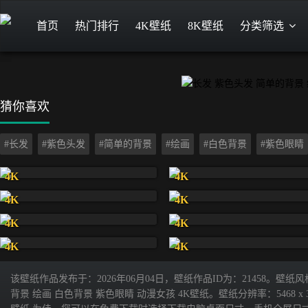
首页
热门排行
4K壁纸
8K壁纸
分类筛选
猜你喜欢
#长发
#紫色头发
#简单的背景
#绘画
#白色背景
#紫色眼睛
4K
4K
4K
4K
4K
4K
4K
4K
该壁纸作品发布于：2026年06月04日，壁纸作品ID为：21458。
背景 绘画 白色背景 紫色眼睛 动漫女孩 4K壁纸。壁纸分辨率：5468