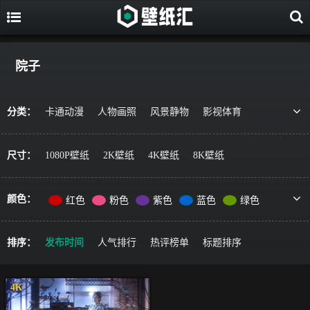
院子
分类：
卡通动漫
人物画照
风景静物
影视体育
游戏视觉
美食果蔬
唯美治愈
动物萌宠
艺术绘画
宇宙星空
军事科技
简约主义
尺寸：
1080P壁纸
2K壁纸
4K壁纸
8K壁纸
机车器械
其它风格
精选推荐
颜色：
红色
粉色
紫色
蓝色
绿色
黄色
橙色
棕色
灰色
黑色
彩色
排序：
发布时间
人气排行
热评榜单
标题排序
4K