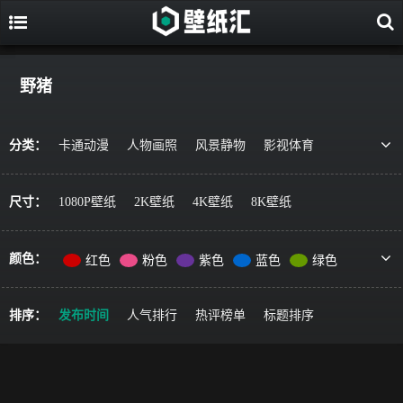
野猪
分类：
卡通动漫
人物画照
风景静物
影视体育
游戏视觉
美食果蔬
唯美治愈
动物萌宠
艺术绘画
宇宙星空
军事科技
简约主义
尺寸：
1080P壁纸
2K壁纸
4K壁纸
8K壁纸
机车器械
其它风格
精选推荐
颜色：
红色
粉色
紫色
蓝色
绿色
黄色
橙色
棕色
灰色
黑色
彩色
排序：
发布时间
人气排行
热评榜单
标题排序