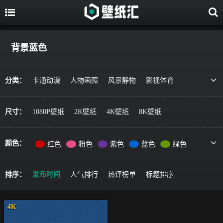
背景蓝色
分类：
卡通动漫
人物画照
风景静物
影视体育
游戏视觉
美食果蔬
唯美治愈
动物萌宠
艺术绘画
宇宙星空
军事科技
简约主义
尺寸：
1080P壁纸
2K壁纸
4K壁纸
8K壁纸
机车器械
其它风格
精选推荐
颜色：
红色
粉色
紫色
蓝色
绿色
黄色
橙色
棕色
灰色
黑色
彩色
排序：
发布时间
人气排行
热评榜单
标题排序
4K