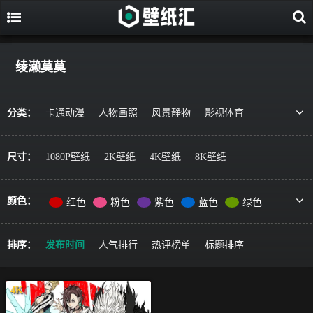
绫濑莫莫
分类：
卡通动漫
人物画照
风景静物
影视体育
游戏视觉
美食果蔬
唯美治愈
动物萌宠
艺术绘画
宇宙星空
军事科技
简约主义
尺寸：
1080P壁纸
2K壁纸
4K壁纸
8K壁纸
机车器械
其它风格
精选推荐
颜色：
红色
粉色
紫色
蓝色
绿色
黄色
橙色
棕色
灰色
黑色
彩色
排序：
发布时间
人气排行
热评榜单
标题排序
4K