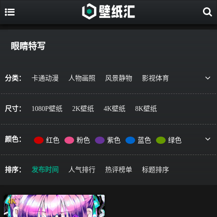
眼睛特写
分类：
卡通动漫
人物画照
风景静物
影视体育
游戏视觉
美食果蔬
唯美治愈
动物萌宠
艺术绘画
宇宙星空
军事科技
简约主义
尺寸：
1080P壁纸
2K壁纸
4K壁纸
8K壁纸
机车器械
其它风格
精选推荐
颜色：
红色
粉色
紫色
蓝色
绿色
黄色
橙色
棕色
灰色
黑色
彩色
排序：
发布时间
人气排行
热评榜单
标题排序
4K