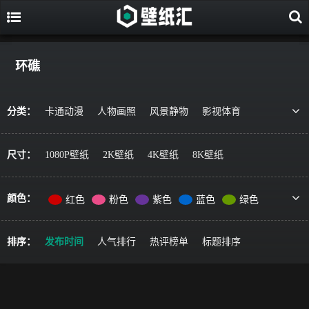
环礁
分类：
卡通动漫
人物画照
风景静物
影视体育
游戏视觉
美食果蔬
唯美治愈
动物萌宠
艺术绘画
宇宙星空
军事科技
简约主义
尺寸：
1080P壁纸
2K壁纸
4K壁纸
8K壁纸
机车器械
其它风格
精选推荐
颜色：
红色
粉色
紫色
蓝色
绿色
黄色
橙色
棕色
灰色
黑色
彩色
排序：
发布时间
人气排行
热评榜单
标题排序