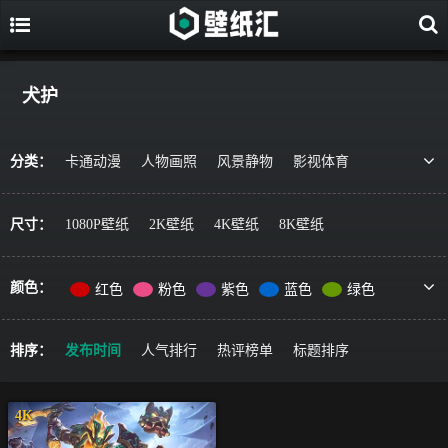
犬护
分类：
卡通动漫
人物画照
风景静物
影视体育
游戏视觉
美食果蔬
唯美治愈
动物萌宠
艺术绘画
宇宙星空
军事科技
简约主义
尺寸：
1080P壁纸
2K壁纸
4K壁纸
8K壁纸
机车器械
其它风格
精选推荐
颜色：
红色
粉色
紫色
蓝色
绿色
黄色
橙色
棕色
灰色
黑色
彩色
排序：
发布时间
人气排行
热评榜单
标题排序
4K