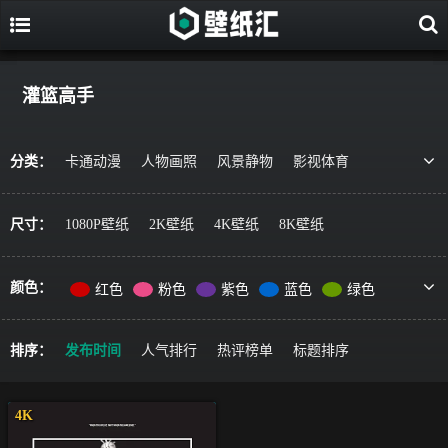
灌篮高手
分类：
卡通动漫
人物画照
风景静物
影视体育
游戏视觉
美食果蔬
唯美治愈
动物萌宠
艺术绘画
宇宙星空
军事科技
简约主义
尺寸：
1080P壁纸
2K壁纸
4K壁纸
8K壁纸
机车器械
其它风格
精选推荐
颜色：
红色
粉色
紫色
蓝色
绿色
黄色
橙色
棕色
灰色
黑色
彩色
排序：
发布时间
人气排行
热评榜单
标题排序
4K