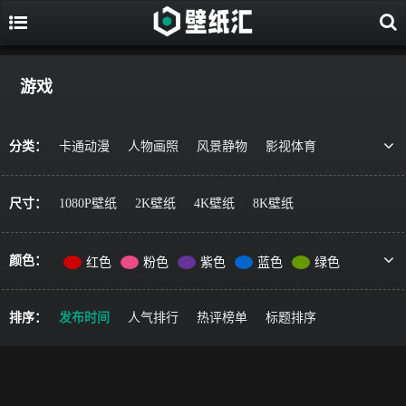
游戏
分类：
卡通动漫
人物画照
风景静物
影视体育
游戏视觉
美食果蔬
唯美治愈
动物萌宠
艺术绘画
宇宙星空
军事科技
简约主义
尺寸：
1080P壁纸
2K壁纸
4K壁纸
8K壁纸
机车器械
其它风格
精选推荐
颜色：
红色
粉色
紫色
蓝色
绿色
黄色
橙色
棕色
灰色
黑色
彩色
排序：
发布时间
人气排行
热评榜单
标题排序