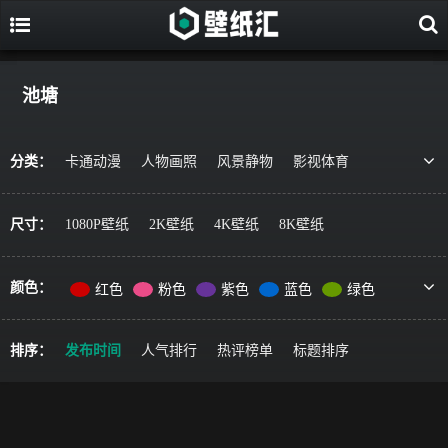
池塘
分类：
卡通动漫
人物画照
风景静物
影视体育
游戏视觉
美食果蔬
唯美治愈
动物萌宠
艺术绘画
宇宙星空
军事科技
简约主义
尺寸：
1080P壁纸
2K壁纸
4K壁纸
8K壁纸
机车器械
其它风格
精选推荐
颜色：
红色
粉色
紫色
蓝色
绿色
黄色
橙色
棕色
灰色
黑色
彩色
排序：
发布时间
人气排行
热评榜单
标题排序