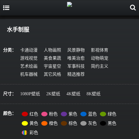
水手制服
分类：
卡通动漫
人物画照
风景静物
影视体育
游戏视觉
美食果蔬
唯美治愈
动物萌宠
艺术绘画
宇宙星空
军事科技
简约主义
机车器械
其它风格
精选推荐
尺寸：
1080P壁纸
2K壁纸
4K壁纸
8K壁纸
颜色：
红色
粉色
紫色
蓝色
绿色
黄色
橙色
棕色
灰色
黑色
彩色