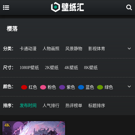
樱落
分类：
卡通动漫
人物画照
风景静物
影视体育
游戏视觉
美食果蔬
唯美治愈
动物萌宠
艺术绘画
宇宙星空
军事科技
简约主义
尺寸：
1080P壁纸
2K壁纸
4K壁纸
8K壁纸
机车器械
其它风格
精选推荐
颜色：
红色
粉色
紫色
蓝色
绿色
黄色
橙色
棕色
灰色
黑色
彩色
排序：
发布时间
人气排行
热评榜单
标题排序
4K