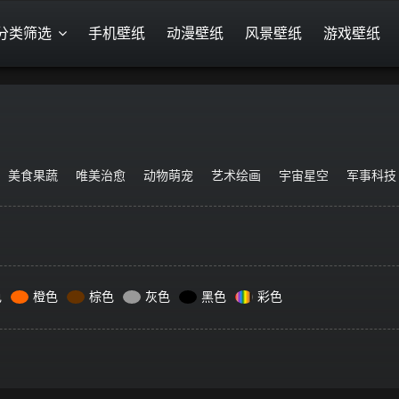
分类筛选
手机壁纸
动漫壁纸
风景壁纸
游戏壁纸
美食果蔬
唯美治愈
动物萌宠
艺术绘画
宇宙星空
军事科技
色
橙色
棕色
灰色
黑色
彩色