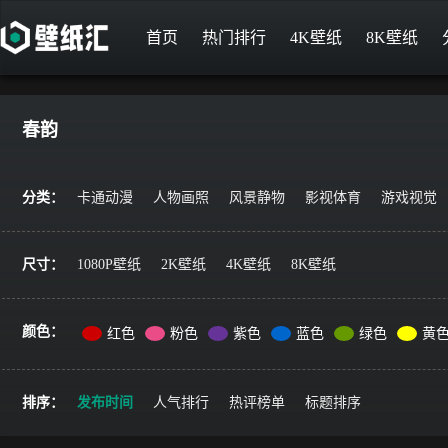
首页
热门排行
4K壁纸
8K壁纸
春韵
分类：
卡通动漫
人物画照
风景静物
影视体育
游戏视觉
尺寸：
1080P壁纸
2K壁纸
4K壁纸
8K壁纸
颜色：
红色
粉色
紫色
蓝色
绿色
黄
排序：
发布时间
人气排行
热评榜单
标题排序