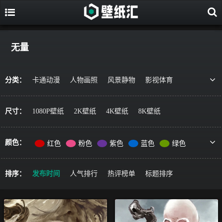
无量
分类：
卡通动漫
人物画照
风景静物
影视体育
游戏视觉
美食果蔬
唯美治愈
动物萌宠
艺术绘画
宇宙星空
军事科技
简约主义
尺寸：
1080P壁纸
2K壁纸
4K壁纸
8K壁纸
机车器械
其它风格
精选推荐
颜色：
红色
粉色
紫色
蓝色
绿色
黄色
橙色
棕色
灰色
黑色
彩色
排序：
发布时间
人气排行
热评榜单
标题排序