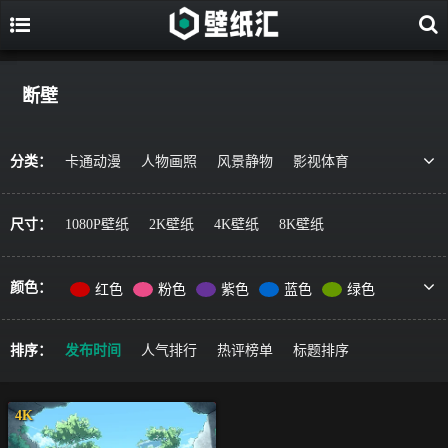
断壁
分类：
卡通动漫
人物画照
风景静物
影视体育
游戏视觉
美食果蔬
唯美治愈
动物萌宠
艺术绘画
宇宙星空
军事科技
简约主义
尺寸：
1080P壁纸
2K壁纸
4K壁纸
8K壁纸
机车器械
其它风格
精选推荐
颜色：
红色
粉色
紫色
蓝色
绿色
黄色
橙色
棕色
灰色
黑色
彩色
排序：
发布时间
人气排行
热评榜单
标题排序
4K