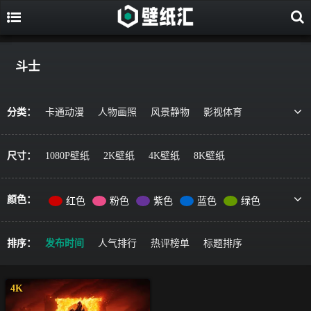
斗士
分类：
卡通动漫
人物画照
风景静物
影视体育
游戏视觉
美食果蔬
唯美治愈
动物萌宠
艺术绘画
宇宙星空
军事科技
简约主义
尺寸：
1080P壁纸
2K壁纸
4K壁纸
8K壁纸
机车器械
其它风格
精选推荐
颜色：
红色
粉色
紫色
蓝色
绿色
黄色
橙色
棕色
灰色
黑色
彩色
排序：
发布时间
人气排行
热评榜单
标题排序
4K