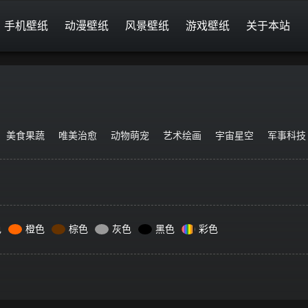
手机壁纸
动漫壁纸
风景壁纸
游戏壁纸
关于本站
美食果蔬
唯美治愈
动物萌宠
艺术绘画
宇宙星空
军事科技
色
橙色
棕色
灰色
黑色
彩色