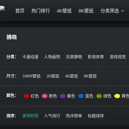
首页
热门排行
4K壁纸
8K壁纸
分类筛选
拂晓
分类：
卡通动漫
人物画照
风景静物
影视体育
游戏视觉
尺寸：
1080P壁纸
2K壁纸
4K壁纸
8K壁纸
颜色：
红色
粉色
紫色
蓝色
绿色
黄
排序：
发布时间
人气排行
热评榜单
标题排序