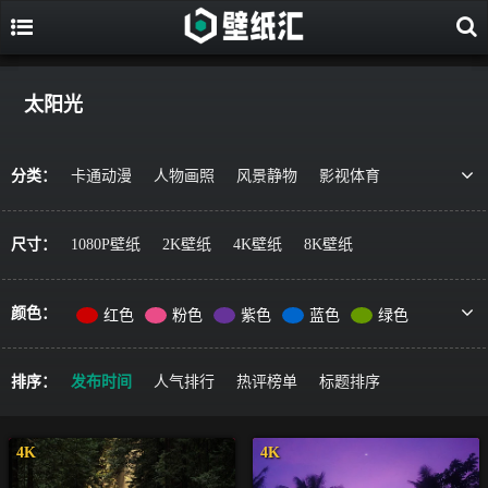
太阳光
分类：
卡通动漫
人物画照
风景静物
影视体育
游戏视觉
美食果蔬
唯美治愈
动物萌宠
艺术绘画
宇宙星空
军事科技
简约主义
尺寸：
1080P壁纸
2K壁纸
4K壁纸
8K壁纸
机车器械
其它风格
精选推荐
颜色：
红色
粉色
紫色
蓝色
绿色
黄色
橙色
棕色
灰色
黑色
彩色
排序：
发布时间
人气排行
热评榜单
标题排序
4K
4K