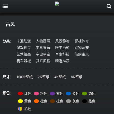
古风
分类：
卡通动漫
人物画照
风景静物
影视体育
游戏视觉
美食果蔬
唯美治愈
动物萌宠
艺术绘画
宇宙星空
军事科技
简约主义
机车器械
其它风格
精选推荐
尺寸：
1080P壁纸
2K壁纸
4K壁纸
8K壁纸
颜色：
红色
粉色
紫色
蓝色
绿色
黄色
橙色
棕色
灰色
黑色
彩色