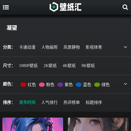
凝望
分类：
卡通动漫
人物画照
风景静物
影视体育
游戏视觉
美食果蔬
唯美治愈
动物萌宠
艺术绘画
宇宙星空
军事科技
简约主义
尺寸：
1080P壁纸
2K壁纸
4K壁纸
8K壁纸
机车器械
其它风格
精选推荐
颜色：
红色
粉色
紫色
蓝色
绿色
黄色
橙色
棕色
灰色
黑色
彩色
排序：
发布时间
人气排行
热评榜单
标题排序