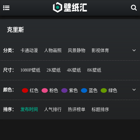
克里斯
分类：
卡通动漫
人物画照
风景静物
影视体育
游戏视觉
美食果蔬
唯美治愈
动物萌宠
艺术绘画
宇宙星空
军事科技
简约主义
尺寸：
1080P壁纸
2K壁纸
4K壁纸
8K壁纸
机车器械
其它风格
精选推荐
颜色：
红色
粉色
紫色
蓝色
绿色
黄色
橙色
棕色
灰色
黑色
彩色
排序：
发布时间
人气排行
热评榜单
标题排序