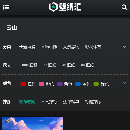
云山
分类：
卡通动漫
人物画照
风景静物
影视体育
游戏视觉
美食果蔬
唯美治愈
动物萌宠
艺术绘画
宇宙星空
军事科技
简约主义
尺寸：
1080P壁纸
2K壁纸
4K壁纸
8K壁纸
机车器械
其它风格
精选推荐
颜色：
红色
粉色
紫色
蓝色
绿色
黄色
橙色
棕色
灰色
黑色
彩色
排序：
发布时间
人气排行
热评榜单
标题排序
4K