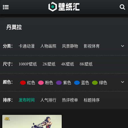
丹莫拉
分类：
卡通动漫
人物画照
风景静物
影视体育
游戏视觉
美食果蔬
唯美治愈
动物萌宠
艺术绘画
宇宙星空
军事科技
简约主义
尺寸：
1080P壁纸
2K壁纸
4K壁纸
8K壁纸
机车器械
其它风格
精选推荐
颜色：
红色
粉色
紫色
蓝色
绿色
黄色
橙色
棕色
灰色
黑色
彩色
排序：
发布时间
人气排行
热评榜单
标题排序
4K