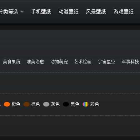
分类筛选
手机壁纸
动漫壁纸
风景壁纸
游戏壁纸
美食果蔬
唯美治愈
动物萌宠
艺术绘画
宇宙星空
军事科技
色
橙色
棕色
灰色
黑色
彩色