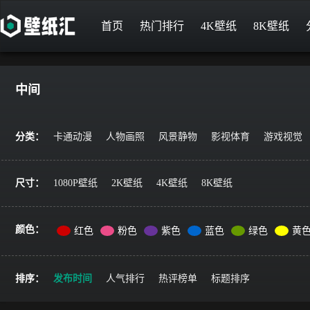
首页
热门排行
4K壁纸
8K壁纸
中间
分类：
卡通动漫
人物画照
风景静物
影视体育
游戏视觉
尺寸：
1080P壁纸
2K壁纸
4K壁纸
8K壁纸
颜色：
红色
粉色
紫色
蓝色
绿色
黄
排序：
发布时间
人气排行
热评榜单
标题排序