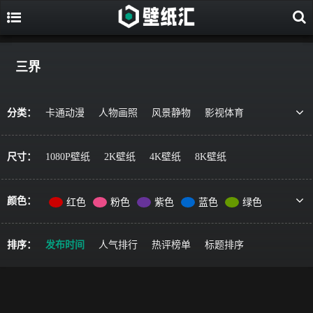
三界
分类：
卡通动漫
人物画照
风景静物
影视体育
游戏视觉
美食果蔬
唯美治愈
动物萌宠
艺术绘画
宇宙星空
军事科技
简约主义
尺寸：
1080P壁纸
2K壁纸
4K壁纸
8K壁纸
机车器械
其它风格
精选推荐
颜色：
红色
粉色
紫色
蓝色
绿色
黄色
橙色
棕色
灰色
黑色
彩色
排序：
发布时间
人气排行
热评榜单
标题排序