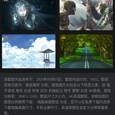
4K
4K
4K
4K
该壁纸作品发布于：2026年08月03日，壁纸作品ID为：9432。壁纸
风格归类为：精选推荐 分类，壁纸图片内包含以下标签元素：脸 电
子游戏 角色 白发 短发 尼尔 机械纪元 特写 蒙眼 女孩 4K壁纸。壁纸
分辨率：3840 x 2160，壁纸尺寸大小为：4K高清壁纸，该壁纸图片
原图比例推荐下载： 电脑桌面壁纸 为佳，您可以在免费下载时选择
下载电脑桌面尺寸、手机全屏尺寸、高清原图及自定义分辨率裁剪
等。