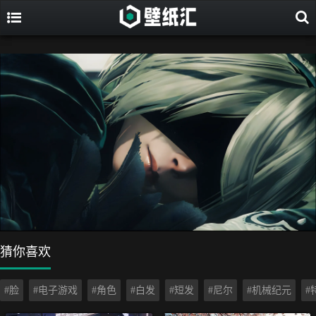
猜你喜欢
#脸
#电子游戏
#角色
#白发
#短发
#尼尔
#机械纪元
#