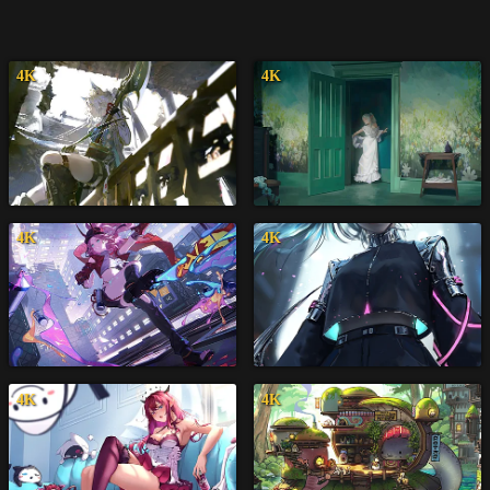
4K
4K
4K
4K
4K
4K