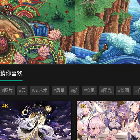
猜你喜欢
#图片
#云
#AI艺术
#风景
#船
#绘画
#阳光
#绘图
#
4K
4K