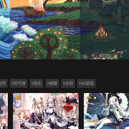
自然
#热气球
#荷花
#蝴蝶
#太阳
#4K壁纸
4K
4K