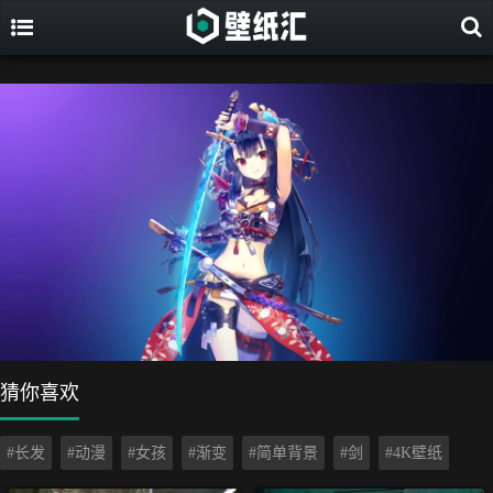
猜你喜欢
#长发
#动漫
#女孩
#渐变
#简单背景
#剑
#4K壁纸