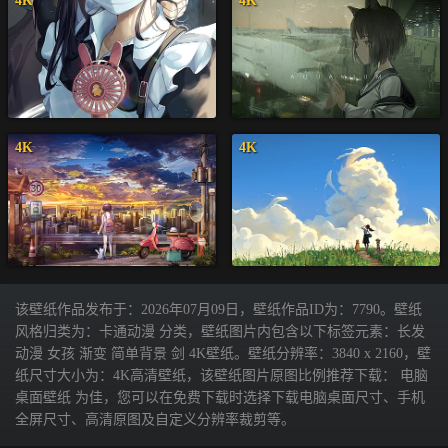
4K
4K
4K
4K
该壁纸作品发布于：2026年07月09日，壁纸作品ID为：7790。壁纸
风格归类为：卡通动漫 分类，壁纸图片内包含以下标签元素：长发
动漫 女孩 渐变 简单背景 剑 4K壁纸。壁纸分辨率：3840 x 2160，壁
纸尺寸大小为：4K高清壁纸，该壁纸图片原图比例推荐下载： 电脑
桌面壁纸 为佳，您可以在免费下载时选择下载电脑桌面尺寸、手机
全屏尺寸、高清原图及自定义分辨率裁剪等。