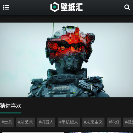
猜你喜欢
#士兵
#AI艺术
#机器人
#半机械人
#未来主义
#科幻
#概