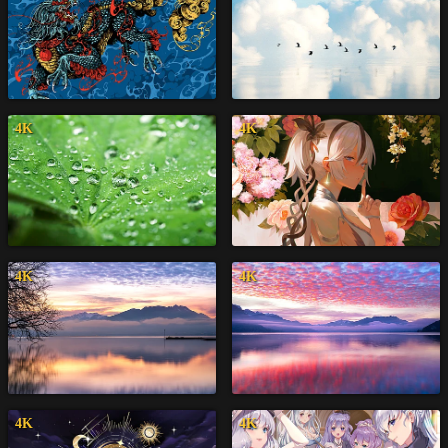
4K
4K
4K
4K
4K
4K