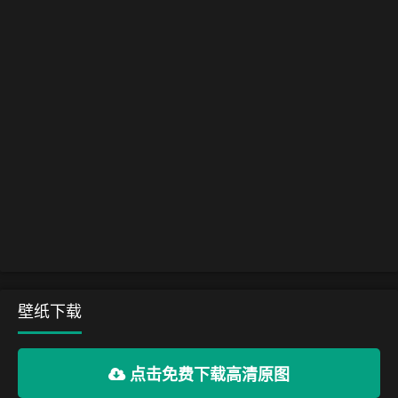
壁纸下载
点击免费下载高清原图