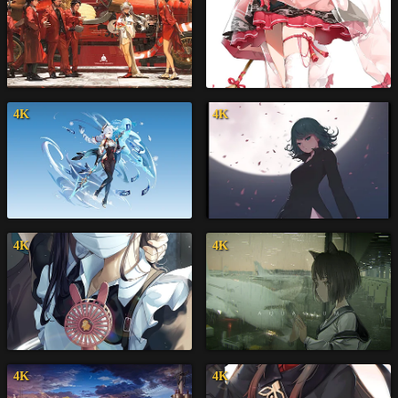
4K
4K
4K
4K
4K
4K