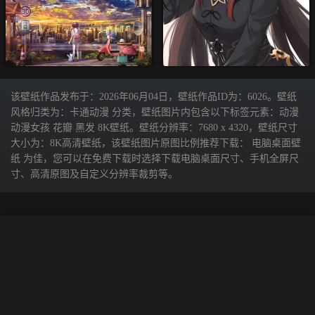
该壁纸作品发布于：2026年06月04日，壁纸作品ID为：6026。壁纸
风格归类为：卡通动漫 分类，壁纸图片内包含以下标签元素：动漫
动漫女孩 花瓣 黑发 8K壁纸。壁纸分辨率：7680 x 4320，壁纸尺寸
大小为：8K高清壁纸，该壁纸图片原图比例推荐下载： 电脑桌面壁
纸 为佳，您可以在免费下载时选择下载电脑桌面尺寸、手机全屏尺
寸、高清原图及自定义分辨率裁剪等。