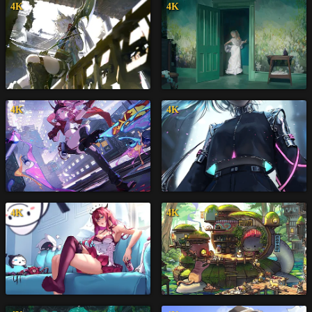
4K
4K
4K
4K
4K
4K