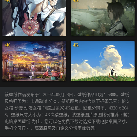
4K
4K
4K
4K
该壁纸作品发布于：2026年05月28日，壁纸作品ID为：5888。壁纸
风格归类为：卡通动漫 分类，壁纸图片内包含以下标签元素：枪支
女孩 动漫 动漫女孩 间谍过家家 4K壁纸。壁纸分辨率：4320 x 264
8，壁纸尺寸大小为：4K高清壁纸，该壁纸图片原图比例推荐下载：
电脑桌面壁纸 为佳，您可以在免费下载时选择下载电脑桌面尺寸、
手机全屏尺寸、高清原图及自定义分辨率裁剪等。