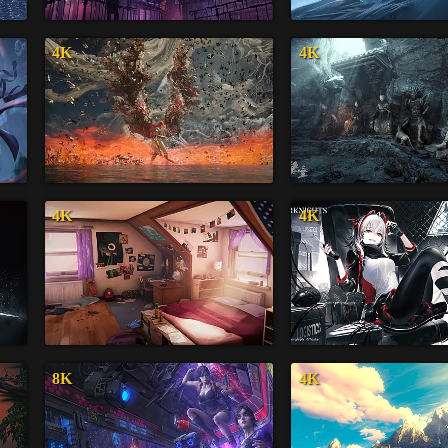
4K
4K
4K
4K
8K
4K