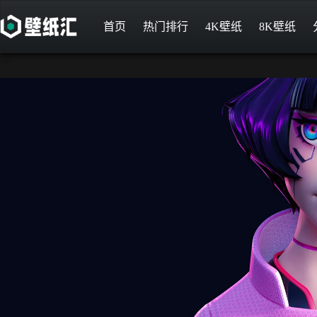
首页
热门排行
4K壁纸
8K壁纸