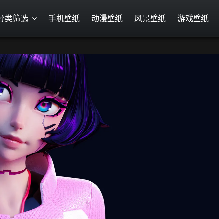
分类筛选
手机壁纸
动漫壁纸
风景壁纸
游戏壁纸