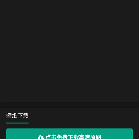
壁纸下载
点击免费下载高清原图