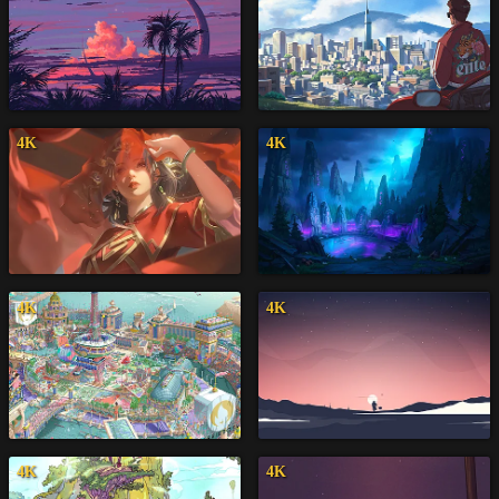
4K
4K
4K
4K
4K
4K