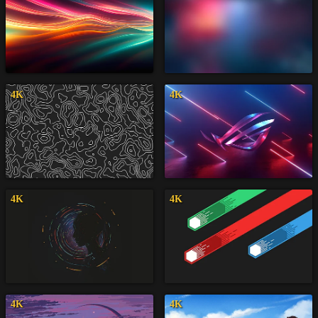
4K
4K
4K
4K
4K
4K