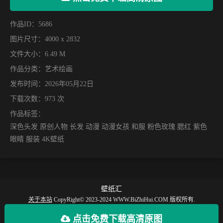
作品ID：5686
图片尺寸：4000 x 2832
文件大小：6.49 M
作品分类：
艺术绘画
发布时间：2026年05月22日
下载次数：973 次
作品标签：
深色头发 原创人物 长发 动漫 动漫女孩 和服 粉色玫瑰 腮红 紫色
眼睛 服装 4K壁纸
壁纸汇
关于本站
CopyRight© 2023-2024 WWW.BiZhiHui.COM 版权所有.
【壁纸汇】提供丰富的手机壁纸，电脑壁纸、动漫壁纸、电脑桌面、手机全屏壁
点击免费下载高清原图