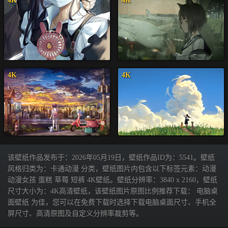
4K
4K
4K
4K
该壁纸作品发布于：2026年05月19日，壁纸作品ID为：5541。壁纸
风格归类为：卡通动漫 分类，壁纸图片内包含以下标签元素：动漫
动漫女孩 蛋糕 草莓 短裤 4K壁纸。壁纸分辨率：3840 x 2160，壁纸
尺寸大小为：4K高清壁纸，该壁纸图片原图比例推荐下载： 电脑桌
面壁纸 为佳，您可以在免费下载时选择下载电脑桌面尺寸、手机全
屏尺寸、高清原图及自定义分辨率裁剪等。