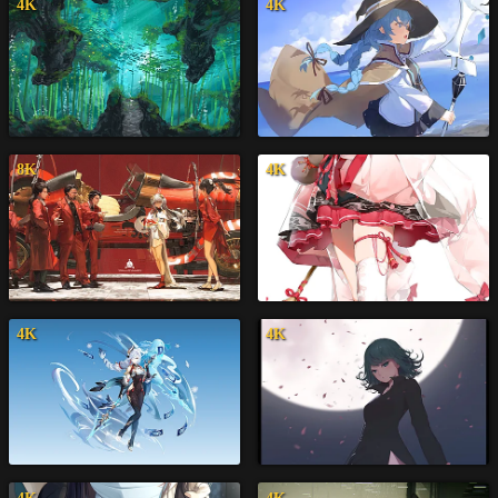
4K
4K
8K
4K
4K
4K